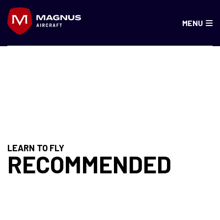
Skip
to
MENU
content
MAGYARORSZÁG
LEARN TO FLY
RECOMMENDED