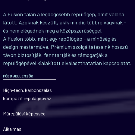
A Fusion talán a legdögösebb repülőgép, amit valaha
látott. Azoknak készült, akik mindig többre vágynak –
és nem elégednek meg a középszerűséggel.
A Fusion több, mint egy repülőgép - a minőség és
design mesterműve. Prémium szolgáltatásaink hosszú
távon biztosítják, fenntartják és támogatják a
repülőgépével kialakított elválaszthatatlan kapcsolatát.
FŐBB JELLEMZŐK
High-tech, karbonszálas
kompozit repülőgépváz
Műrepülési képesség
Alkalmas