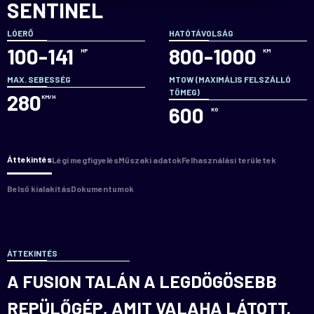
SENTINEL
LÓERŐ
HATÓTÁVOLSÁG
100-141
800-1000
HP
KM
MAX. SEBESSÉG
MTOW (MAXIMÁLIS FELSZÁLLÓ
TÖMEG)
280
KM/H
600
KG
Áttekintés
Légi megfigyelés
Műszaki adatok
Felhasználási területek
Belső kialakítás
Dokumentumok
ÁTTEKINTÉS
A FUSION TALÁN A LEGDÖGÖSEBB
REPÜLŐGÉP, AMIT VALAHA LÁTOTT.